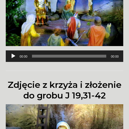
Odtwarzacz
00:00
00:00
plików
dźwiękowych
Zdjęcie z krzyża i złożenie
do grobu J 19,31-42