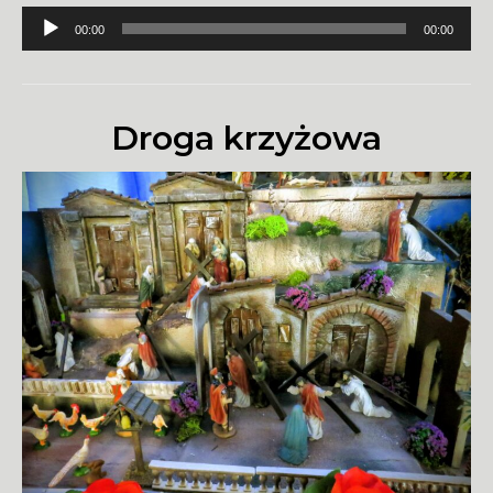
Odtwarzacz
00:00
00:00
plików
dźwiękowych
Droga krzyżowa