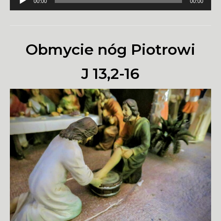
00:00
00:00
plików
dźwiękowych
Obmycie nóg Piotrowi
J 13,2-16