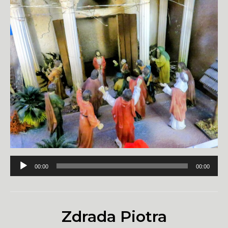
Odtwarzacz
00:00
00:00
plików
dźwiękowych
Zdrada Piotra