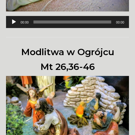
Odtwarzacz
00:00
00:00
plików
dźwiękowych
Modlitwa w Ogrójcu
Mt 26,36-46