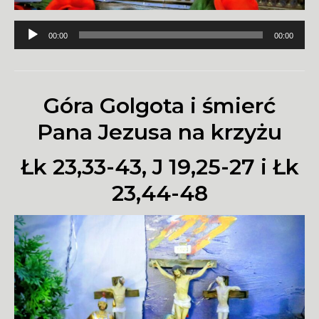
Odtwarzacz
00:00
00:00
plików
dźwiękowych
Góra Golgota i śmierć
Pana Jezusa na krzyżu
Łk 23,33-43, J 19,25-27 i Łk
23,44-48