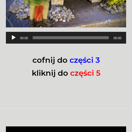
Odtwarzacz
00:00
00:00
plików
dźwiękowych
cofnij do
części 3
kliknij do
części 5