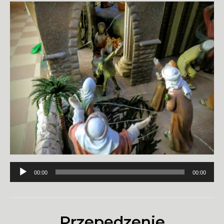
Odtwarzacz
00:00
00:00
plików
dźwiękowych
Przepędzenie