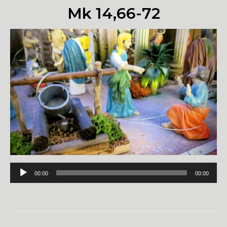
Mk 14,66-72
Odtwarzacz
00:00
00:00
plików
dźwiękowych