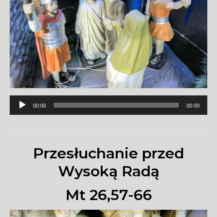
Odtwarzacz
00:00
00:00
plików
dźwiękowych
Przesłuchanie przed
Wysoką Radą
Mt 26,57-66