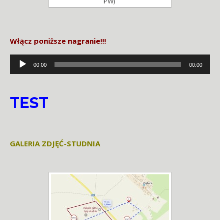
PW)
Włącz poniższe nagranie!!!
Odtwarzacz
00:00
00:00
plików
dźwiękowych
TEST
GALERIA ZDJĘĆ-STUDNIA