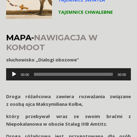
TAJEMNICE CHWALEBNE
MAPA-
NAWIGACJA W
KOMOOT
słuchowisko ,,Dialogi obozowe”
Odtwarzacz
00:00
00:00
plików
dźwiękowych
Droga różańcowa zawiera rozważania związane
z
osobą ojca Maksymiliana Kolbe,
który przebywał wraz ze swoim braćmi z
Niepokalanowa w
obozie Stalag IIIB Amtitz.
Droga różańcowa jest przygotowana dla osób