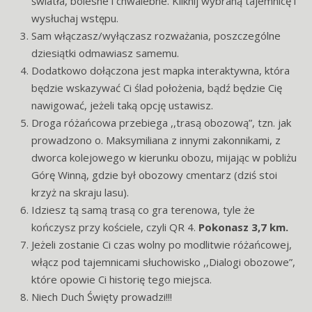
światła, bolesne i chwalebne. Kliknij wybraną tajemnicę i
wysłuchaj wstępu.
Sam włączasz/wyłączasz rozważania, poszczególne
dziesiątki odmawiasz samemu.
Dodatkowo dołączona jest mapka interaktywna, która
będzie wskazywać Ci ślad położenia, bądź będzie Cię
nawigować, jeżeli taką opcję ustawisz.
Droga różańcowa przebiega ,,trasą obozową”, tzn. jak
prowadzono o. Maksymiliana z innymi zakonnikami, z
dworca kolejowego w kierunku obozu, mijając w pobliżu
Górę Winną, gdzie był obozowy cmentarz (dziś stoi
krzyż na skraju lasu).
Idziesz tą samą trasą co gra terenowa, tyle że
kończysz przy kościele, czyli QR 4.
Pokonasz 3,7 km.
Jeżeli zostanie Ci czas wolny po modlitwie różańcowej,
włącz pod tajemnicami słuchowisko ,,Dialogi obozowe”,
które opowie Ci historię tego miejsca.
Niech Duch Święty prowadzi!!!